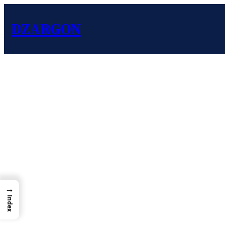
DZARGON
→
Index