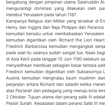
bergabung dengan pimpinan utama Salahuddin Al-a
menguranbgi dominasi yang dilakukan oleh pas
merebut Yerusalem pada tahun 1187.
Kampanye Religius dan Militer yang tersebar di E
Henry dari Inggris dan Raja Philippe dari Perancis
kemudian bersatu untuk membebaskan Yerusalem d
kemudian digantikan oleh Richard the Lion Heart.
Friedrich Barbarossa kemudian mengangkat senja
pada saat itu usianya sudah sangat tua. Naas bag
di Asia Kecil pada tanggal 10 Juni 1190 sebelum 
menyedihkan membuat sebagian besar tentara salib
Friedrich kemudian digantikan oleh Suksesornya 
Austria kemudian menghalau kaum muslimin dari
perjanjian antara Richard dan saladin ketika mer
atas Peziarah dan pedagang yang menuju kota ters
2 Oktober. Tujuan utama dari perang salib III ada
Pesisir Suriah. Kegagalan dalam perang Salib III 