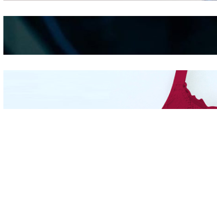
Kepribadian
Berdasarkan Bentuk
Hidung
Mengintip Kepribadian
Wanita Dari Warna Bra