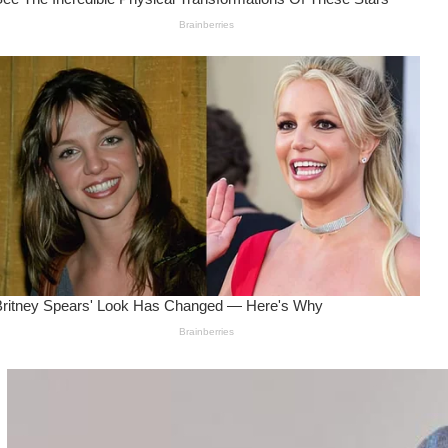
Wanita Pamer Pakaian
Dalam – Flexing,
Seducing atau Culture
Shifting