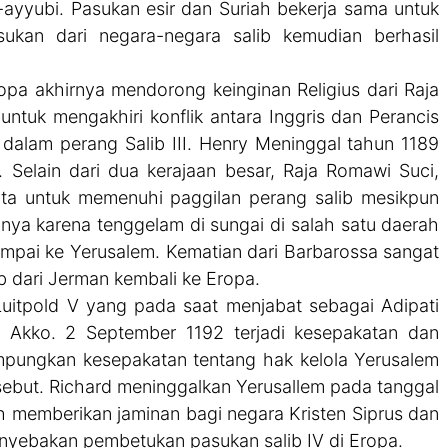
yyubi. Pasukan esir dan Suriah bekerja sama untuk
ukan dari negara-negara salib kemudian berhasil
ropa akhirnya mendorong keinginan Religius dari Raja
 untuk mengakhiri konflik antara Inggris dan Perancis
alam perang Salib III. Henry Meninggal tahun 1189
 Selain dari dua kerajaan besar, Raja Romawi Suci,
ta untuk memenuhi paggilan perang salib mesikpun
inya karena tenggelam di sungai di salah satu daerah
sampai ke Yerusalem. Kematian dari Barbarossa sangat
 dari Jerman kembali ke Eropa.
Luitpold V yang pada saat menjabat sebagai Adipati
 Akko. 2 September 1192 terjadi kesepakatan dan
ampungkan kesepakatan tentang hak kelola Yerusalem
ebut. Richard meninggalkan Yerusallem pada tanggal
lah memberikan jaminan bagi negara Kristen Siprus dan
menyebakan pembetukan pasukan salib IV di Eropa.