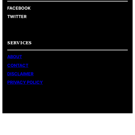
FACEBOOK
TWITTER
SERVICES
ABOUT
CONTACT
DISCLAIMER
PRIVACY POLICY