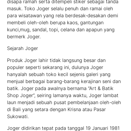
disapa ramah serta ditempeli stiker sebagai tanda
masuk. Toko Joger selalu penuh dan ramai oleh
para wisatawan yang rela berdesak-desakan demi
membeli oleh-oleh berupa kaos, gantungan
kunci,mug, sandal, topi, celana dan apapun yang
bermerk Joger.
Sejarah Joger
Produk Joger lahir tidak langsung besar dan
populer seperti sekarang ini, dulunya Joger
hanyalah sebuah toko kecil sejenis galeri yang
menjual berbagai barang-barang kerajinan seni dan
batik. Joger pada awalnya bernama “Art & Batik
Shop Joger”, seiring lamanya waktu, Joger lambat
laun menjadi sebuah pusat pembelanjaan oleh-oleh
di Bali yang setara dengan Krisna atau Pasar
Sukowati.
Joger didirikan tepat pada tanggal 19 Januari 1981