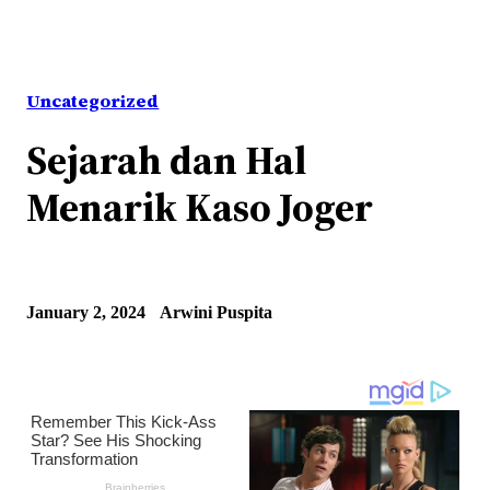
Uncategorized
Sejarah dan Hal
Menarik Kaso Joger
January 2, 2024
Arwini Puspita