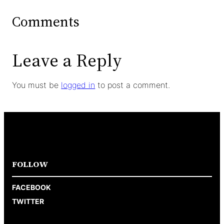
Comments
Leave a Reply
You must be
logged in
to post a comment.
FOLLOW
FACEBOOK
TWITTER