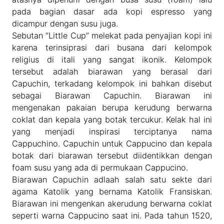
pada bagian dasar ada kopi espresso yang
dicampur dengan susu juga.
Sebutan “Little Cup” melekat pada penyajian kopi ini
karena terinsiprasi dari busana dari kelompok
religius di itali yang sangat ikonik. Kelompok
tersebut adalah biarawan yang berasal dari
Capuchin, terkadang kelompok ini bahkan disebut
sebagai Biarawan Capuchin. Biarawan ini
mengenakan pakaian berupa kerudung berwarna
coklat dan kepala yang botak tercukur. Kelak hal ini
yang menjadi inspirasi terciptanya nama
Cappuchino. Capuchin untuk Cappucino dan kepala
botak dari biarawan tersebut diidentikkan dengan
foam susu yang ada di permukaan Cappucino.
Biarawan Capuchin adlaah salah satu sekte dari
agama Katolik yang bernama Katolik Fransiskan.
Biarawan ini mengenkan akerudung berwarna coklat
seperti warna Cappucino saat ini. Pada tahun 1520,