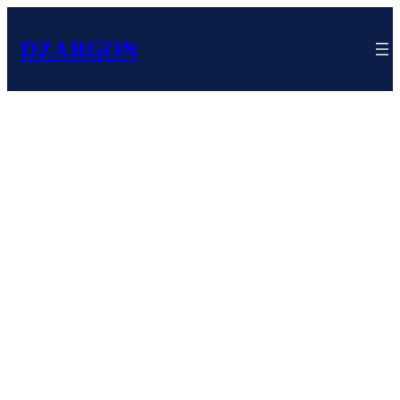
DZARGON