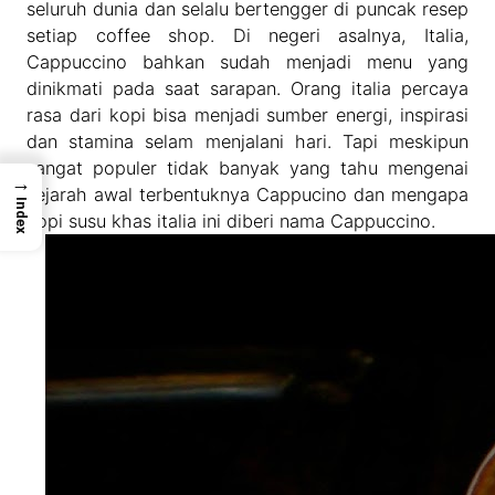
seluruh dunia dan selalu bertengger di puncak resep
setiap coffee shop. Di negeri asalnya, Italia,
Cappuccino bahkan sudah menjadi menu yang
dinikmati pada saat sarapan. Orang italia percaya
rasa dari kopi bisa menjadi sumber energi, inspirasi
dan stamina selam menjalani hari. Tapi meskipun
sangat populer tidak banyak yang tahu mengenai
→
sejarah awal terbentuknya Cappucino dan mengapa
Index
kopi susu khas italia ini diberi nama Cappuccino.