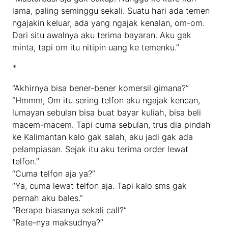
lama, paling seminggu sekali. Suatu hari ada temen
ngajakin keluar, ada yang ngajak kenalan, om-om.
Dari situ awalnya aku terima bayaran. Aku gak
minta, tapi om itu nitipin uang ke temenku.”
*
“Akhirnya bisa bener-bener komersil gimana?”
“Hmmm, Om itu sering telfon aku ngajak kencan,
lumayan sebulan bisa buat bayar kuliah, bisa beli
macem-macem. Tapi cuma sebulan, trus dia pindah
ke Kalimantan kalo gak salah, aku jadi gak ada
pelampiasan. Sejak itu aku terima order lewat
telfon.”
“Cuma telfon aja ya?”
“Ya, cuma lewat telfon aja. Tapi kalo sms gak
pernah aku bales.”
“Berapa biasanya sekali call?”
“Rate-nya maksudnya?”