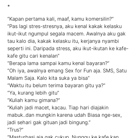
*
“Kapan pertama kali, maaf, kamu komersilin?”
“Pas lagi stres-stresnya, aku kenal kakak kelasku
ikut-ikut ngumpul segala macem. Awalnya aku gak
tau kalo dia, kakak kelasku itu, kerjanya nyambi
seperti ini. Daripada stress, aku ikut-ikutan ke kafe-
kafe gitu cari kenalan”
“Berapa lama sampai kamu kenal bayaran?”
“Oh iya, awalnya emang Sex for Fun aja. SMS, Satu
Malam Saja. Kalo kita suka ya bisa”
“Waktu itu belum terima bayaran gitu ya?”
“Ya, kurang lebih gitu”
“Kuliah kamu gimana?”
“Kuliah jadi macet, kacau. Tiap hari diajakin
mabuk..dan mungkin karena udah Biasa nge-sex,
jadi sehari gak gituan jadi bingung.”
“Trus?”
“Masturbasi aja gak cukup. Nunggu ke kafe kan