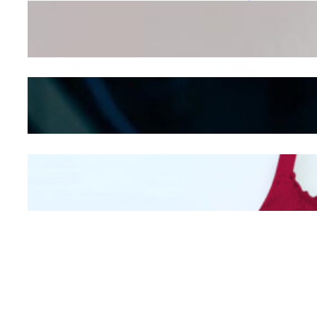
Wanita Pamer Pakaian
Dalam – Flexing,
Seducing atau Culture
Shifting
Kepribadian
Berdasarkan Bentuk
Hidung
Mengintip Kepribadian
Wanita Dari Warna Bra