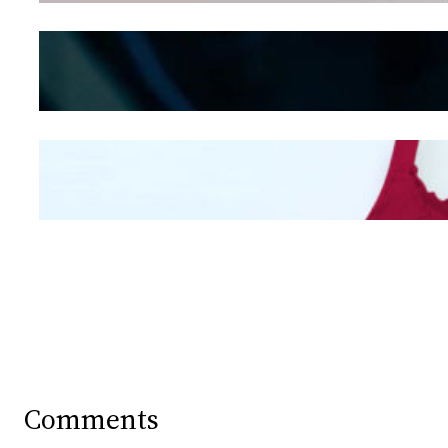
Kepribadian
Berdasarkan Bentuk
Hidung
Mengintip Kepribadian
Wanita Dari Warna Bra
Comments