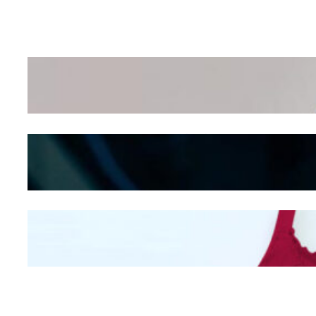
Wanita Pamer Pakaian
Dalam – Flexing, Seducing
atau Culture Shifting
Kepribadian Berdasarkan
Bentuk Hidung
Mengintip Kepribadian
Wanita Dari Warna Bra