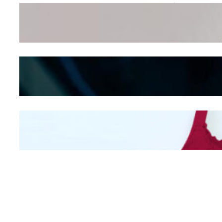
Wanita Pamer Pakaian
Dalam – Flexing,
Seducing atau Culture
Shifting
Kepribadian
Berdasarkan Bentuk
Hidung
Mengintip Kepribadian
Wanita Dari Warna Bra