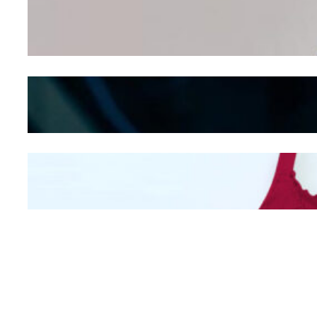
Wanita Pamer Pakaian
Dalam – Flexing,
Seducing atau Culture
Shifting
Kepribadian
Berdasarkan Bentuk
Hidung
Mengintip Kepribadian
Wanita Dari Warna Bra