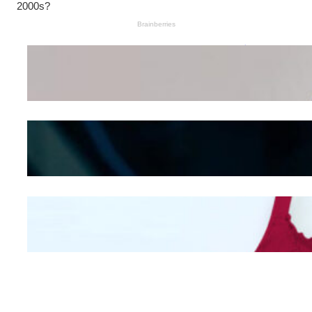
Wanita Pamer Pakaian
Dalam – Flexing,
Seducing atau Culture
Shifting
Kepribadian
Berdasarkan Bentuk
Hidung
Mengintip Kepribadian
Wanita Dari Warna Bra