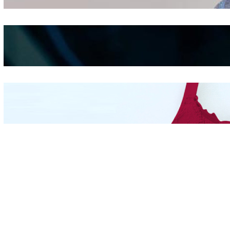
Shifting
Kepribadian
Berdasarkan Bentuk
Hidung
Mengintip Kepribadian
Wanita Dari Warna Bra