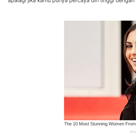
apalagi jika kamu punya percaya diri tinggi denga