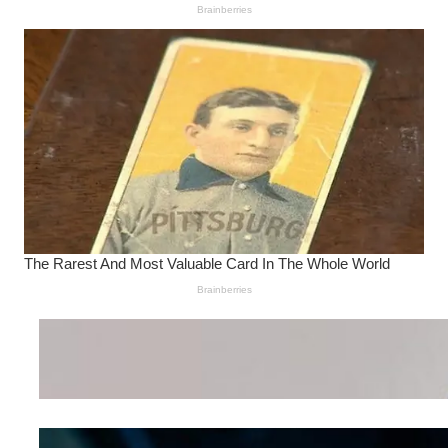
Wanita Pamer Pakaian
Dalam – Flexing,
Seducing atau Culture
Shifting
Kepribadian