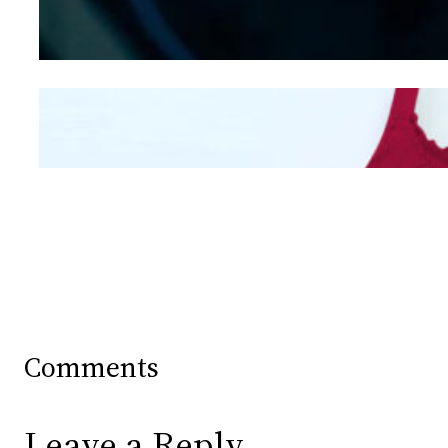
Berdasarkan Bentuk
Hidung
Mengintip Kepribadian
Wanita Dari Warna Bra
Comments
Leave a Reply