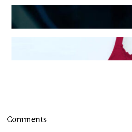
Kepribadian
Berdasarkan Bentuk
Hidung
Mengintip Kepribadian
Wanita Dari Warna Bra
Comments