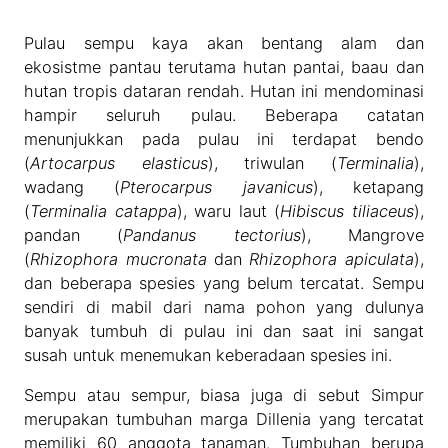
Pulau sempu kaya akan bentang alam dan
ekosistme pantau terutama hutan pantai, baau dan
hutan tropis dataran rendah. Hutan ini mendominasi
hampir seluruh pulau. Beberapa catatan
menunjukkan pada pulau ini terdapat bendo
(
Artocarpus elasticus
), triwulan (
Terminalia
),
wadang (
Pterocarpus javanicus
), ketapang
(
Terminalia catappa
), waru laut (
Hibiscus tiliaceus
),
pandan (
Pandanus tectorius
), Mangrove
(
Rhizophora mucronata
dan
Rhizophora apiculata
),
dan beberapa spesies yang belum tercatat. Sempu
sendiri di mabil dari nama pohon yang dulunya
banyak tumbuh di pulau ini dan saat ini sangat
susah untuk menemukan keberadaan spesies ini.
Sempu atau sempur, biasa juga di sebut Simpur
merupakan tumbuhan marga Dillenia yang tercatat
memiliki 60 anggota tanaman. Tumbuhan berupa