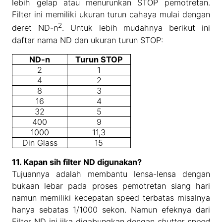
lebih gelap atau menurunkan STOP pemotretan.
Filter ini memiliki ukuran turun cahaya mulai dengan
2
deret ND-n
. Untuk lebih mudahnya berikut ini
daftar nama ND dan ukuran turun STOP:
ND-n
Turun STOP
2
1
4
2
8
3
16
4
32
5
400
9
1000
11,3
Din Glass
15
11. Kapan sih filter ND digunakan?
Tujuannya adalah membantu lensa-lensa dengan
bukaan lebar pada proses pemotretan siang hari
namun memiliki kecepatan speed terbatas misalnya
hanya sebatas 1/1000 sekon. Namun efeknya dari
Filter ND ini jika digabungkan dengan
shutter speed