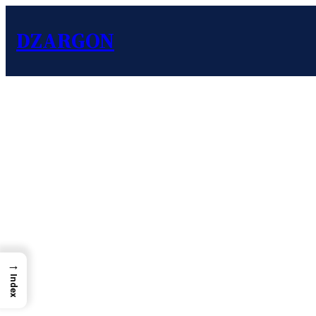
DZARGON
→
Index