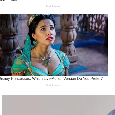
Wanita Pamer Pakaian
Dalam – Flexing,
Seducing atau Culture
Shifting