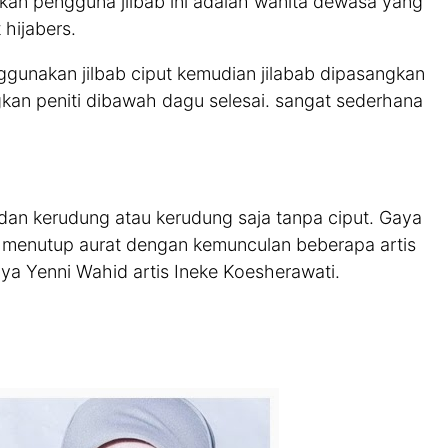
akan pengguna jilbab ini adalah wanita dewasa yang
 hijabers.
gunakan jilbab ciput kemudian jilabab dipasangkan
kan peniti dibawah dagu selesai. sangat sederhana
 dan kerudung atau kerudung saja tanpa ciput. Gaya
lu menutup aurat dengan kemunculan beberapa artis
lnya Yenni Wahid artis Ineke Koesherawati.