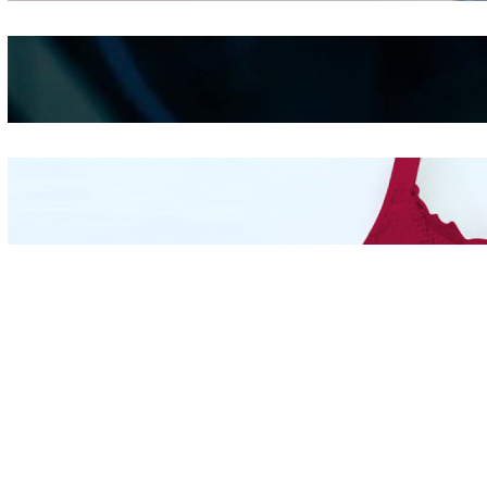
Kepribadian
Berdasarkan Bentuk
Hidung
Mengintip Kepribadian
Wanita Dari Warna Bra