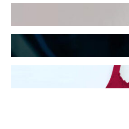
Wanita Pamer Pakaian
Dalam – Flexing,
Seducing atau Culture
Shifting
Kepribadian
Berdasarkan Bentuk
Hidung
Mengintip Kepribadian
Wanita Dari Warna Bra