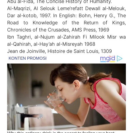
Abu al-Fida, The Concise History of Humanity.
Al-Maqrizi, Al Selouk Leme’refatt Dewall al-Melouk,
Dar al-kotob, 1997. In English: Bohn, Henry G., The
Road to Knowledge of the Return of Kings,
Chronicles of the Crusades, AMS Press, 1969
Ibn Taghri, al-Nujum al-Zahirah Fi Milook Misr wa
al-Qahirah, al-Hay’ah al-Misreyah 1968
Jean de Joinville, Histoire de Saint Louis, 1309