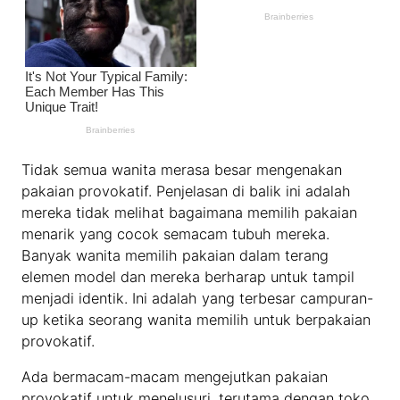
Tidak semua wanita merasa besar mengenakan
pakaian provokatif. Penjelasan di balik ini adalah
mereka tidak melihat bagaimana memilih pakaian
menarik yang cocok semacam tubuh mereka.
Banyak wanita memilih pakaian dalam terang
elemen model dan mereka berharap untuk tampil
menjadi identik. Ini adalah yang terbesar campuran-
up ketika seorang wanita memilih untuk berpakaian
provokatif.
Ada bermacam-macam mengejutkan pakaian
provokatif untuk menelusuri, terutama dengan toko