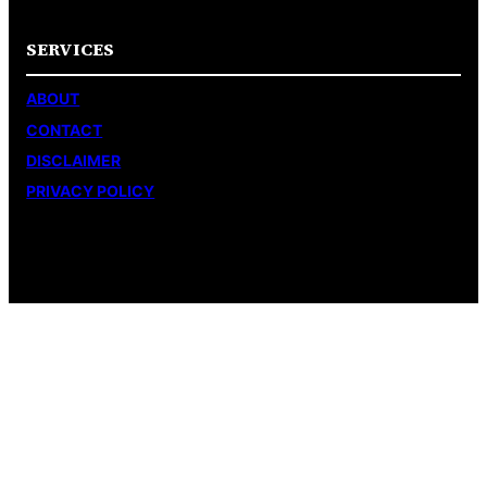
SERVICES
ABOUT
CONTACT
DISCLAIMER
PRIVACY POLICY