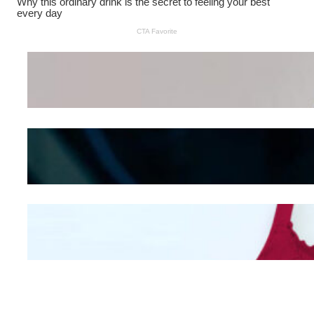
Wanita Pamer Pakaian
Dalam – Flexing,
Seducing atau Culture
Shifting
Kepribadian
Berdasarkan Bentuk
Hidung
Mengintip Kepribadian
Wanita Dari Warna Bra