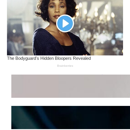
Wanita Pamer Pakaian
Dalam – Flexing,
Seducing atau Culture
Shifting
Kepribadian
Berdasarkan Bentuk
Hidung