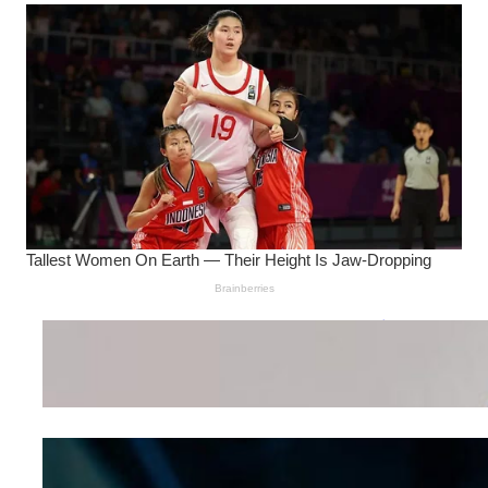
Wanita Pamer Pakaian
Dalam – Flexing,
Seducing atau Culture
Shifting
Kepribadian
Berdasarkan Bentuk
Hidung