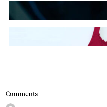
Kepribadian
Berdasarkan Bentuk
Hidung
Mengintip Kepribadian
Wanita Dari Warna Bra
Comments