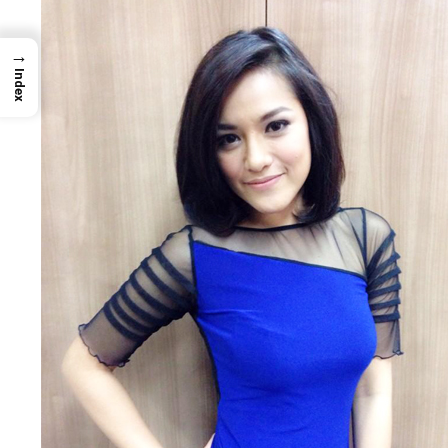
→
Index