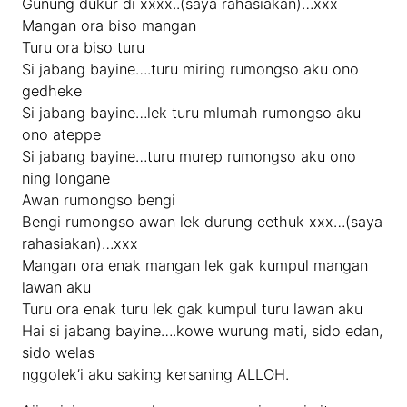
Gunung dukur di xxxx..(saya rahasiakan)…xxx
Mangan ora biso mangan
Turu ora biso turu
Si jabang bayine….turu miring rumongso aku ono
gedheke
Si jabang bayine…lek turu mlumah rumongso aku
ono ateppe
Si jabang bayine…turu murep rumongso aku ono
ning longane
Awan rumongso bengi
Bengi rumongso awan lek durung cethuk xxx…(saya
rahasiakan)…xxx
Mangan ora enak mangan lek gak kumpul mangan
lawan aku
Turu ora enak turu lek gak kumpul turu lawan aku
Hai si jabang bayine….kowe wurung mati, sido edan,
sido welas
nggolek’i aku saking kersaning ALLOH.