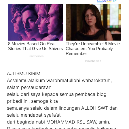
AJI ISMU KIRIM
Assalamu’alaikum warohmatullohi wabarokatuh,
salam persaudara’an
selalu dari saya kepada semua pembaca blog
pribadi ini, semoga kita
semuanya selalu dalam lindungan ALLOH SWT dan
selalu mendapat syafa’at
dari baginda nabi MOHAMMAD RSL SAW, amin.
Disela sela kesibukan saya coba menulis keilmuan