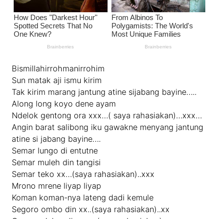
Bismillahirrohmanirrohim
Sun matak aji ismu kirim
Tak kirim marang jantung atine sijabang bayine…..
Along long koyo dene ayam
Ndelok gentong ora xxx…( saya rahasiakan)…xxx…
Angin barat salibong iku gawakne menyang jantung
atine si jabang bayine….
Semar lungo di entutne
Semar muleh din tangisi
Semar teko xx…(saya rahasiakan)..xxx
Mrono mrene liyap liyap
Koman koman-nya lateng dadi kemule
Segoro ombo din xx..(saya rahasiakan)..xx