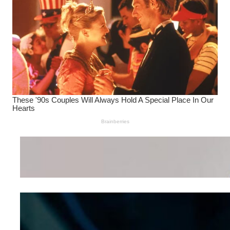
Wanita Pamer Pakaian
Dalam – Flexing,
Seducing atau Culture
Shifting
Kepribadian
Berdasarkan Bentuk
Hidung