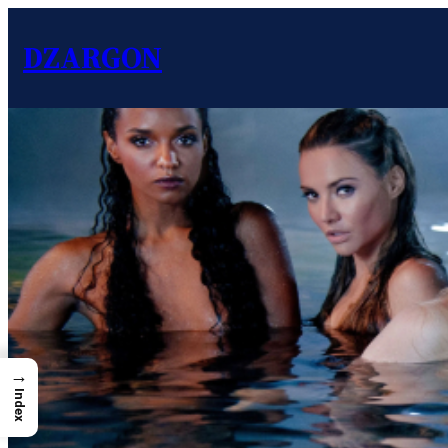
DZARGON
→
Index