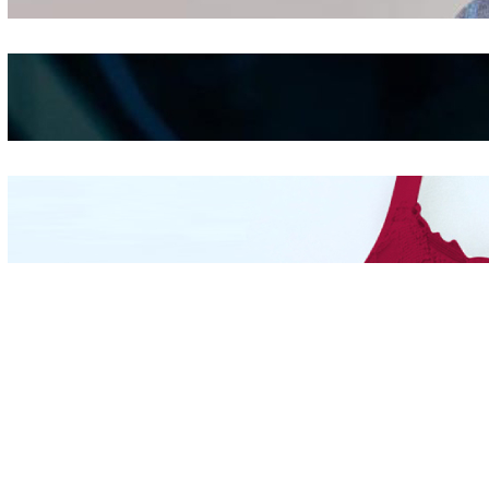
Shifting
Kepribadian
Berdasarkan Bentuk
Hidung
Mengintip Kepribadian
Wanita Dari Warna Bra