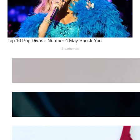
Wanita Pamer Pakaian
Dalam – Flexing,
Seducing atau Culture
Shifting
Kepribadian
Berdasarkan Bentuk
Hidung
Mengintip Kepribadian
Wanita Dari Warna Bra