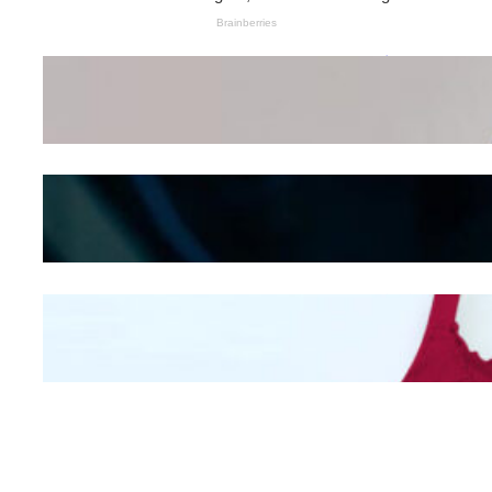
Wanita Pamer Pakaian
Dalam – Flexing,
Seducing atau Culture
Shifting
Kepribadian
Berdasarkan Bentuk
Hidung
Mengintip Kepribadian
Wanita Dari Warna Bra