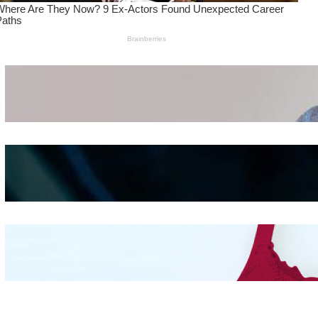
Wanita Pamer Pakaian
Dalam – Flexing,
Seducing atau Culture
Shifting
Kepribadian
Berdasarkan Bentuk
Hidung
Mengintip Kepribadian
Wanita Dari Warna Bra