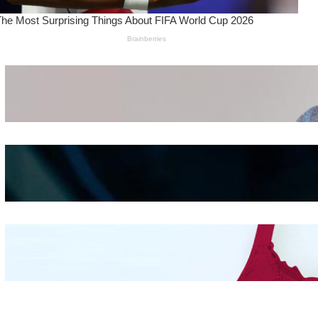
Wanita Pamer Pakaian
Dalam – Flexing,
Seducing atau Culture
Shifting
Kepribadian
Berdasarkan Bentuk
Hidung
Mengintip Kepribadian
Wanita Dari Warna Bra