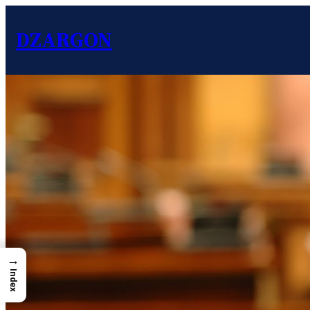
DZARGON
→
Index