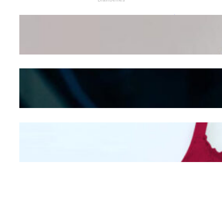
Wanita Pamer Pakaian
Dalam – Flexing,
Seducing atau Culture
Shifting
Kepribadian
Berdasarkan Bentuk
Hidung
Mengintip Kepribadian
Wanita Dari Warna Bra