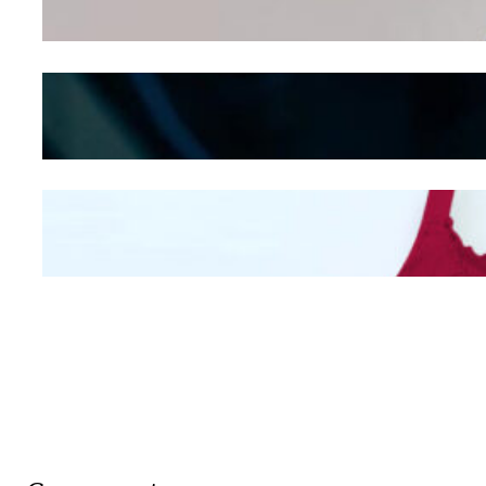
Shifting
Kepribadian
Berdasarkan Bentuk
Hidung
Mengintip Kepribadian
Wanita Dari Warna Bra