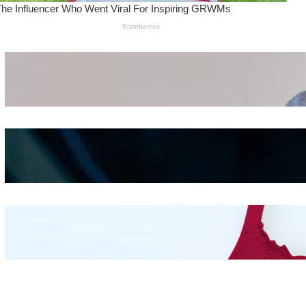
Wanita Pamer Pakaian
Dalam – Flexing,
Seducing atau Culture
Shifting
Kepribadian
Berdasarkan Bentuk
Hidung
Mengintip Kepribadian
Wanita Dari Warna Bra