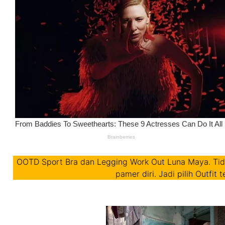
OOTD Sport Bra dan Legging Work Out Luna Maya. Tid
pamer diri. Jadi pilih Outfit