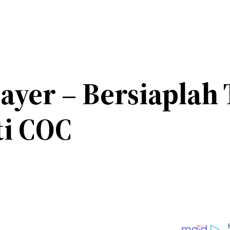
ayer – Bersiaplah
ti COC