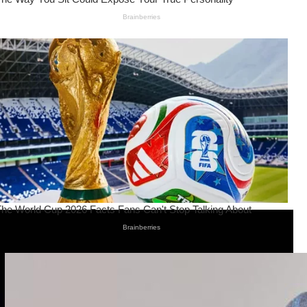
Wanita Pamer Pakaian
Dalam – Flexing,
Seducing atau Culture
Shifting