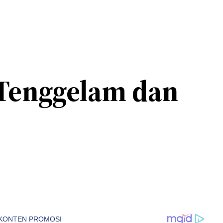
 Tenggelam dan