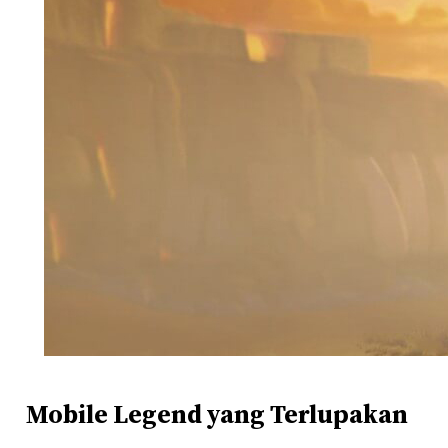
Mobile Legend yang Terlupakan