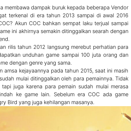
uga membawa dampak buruk kepada beberapa Vendor
at terkenal di era tahun 2013 sampai di awal 2016
 COC? Akun COC bahkan sempat laku terjual sampai
ame ini akhirnya semakin ditinggalkan searah dengan
end.
 rilis tahun 2012 langsung merebut perhatian para
dapatkan unduhan game sampai 100 juta orang dan
me dengan genre yang sama.
 amsa kejayaannya pada tahun 2015, saat ini masih
dah mulai ditinggalkan oleh para pemainnya. Tidak
 tapi juga karena para pemain sudah mulai merasa
indah ke game lain. Sebelum era COC ada game
gry Bird yang juga kehilangan masanya.