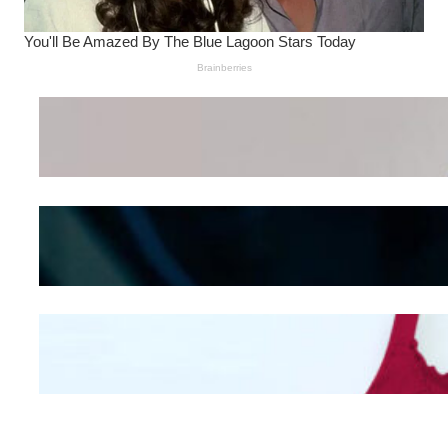
Wanita Pamer Pakaian
Dalam – Flexing,
Seducing atau Culture
Shifting
Kepribadian
Berdasarkan Bentuk
Hidung
Mengintip Kepribadian
Wanita Dari Warna Bra