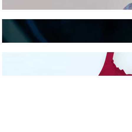
Shifting
Kepribadian
Berdasarkan Bentuk
Hidung
Mengintip Kepribadian
Wanita Dari Warna Bra