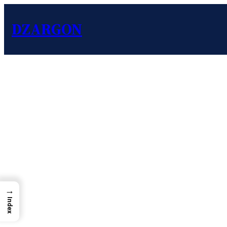
DZARGON
→
Index