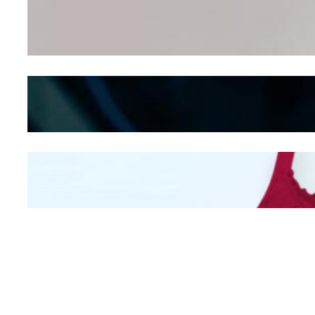
Wanita Pamer Pakaian
Dalam – Flexing,
Seducing atau Culture
Shifting
Kepribadian
Berdasarkan Bentuk
Hidung
Mengintip Kepribadian
Wanita Dari Warna Bra