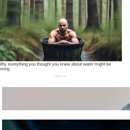
Wanita Pamer Pakaian
Dalam – Flexing,
Seducing atau Culture
Shifting
Kepribadian
Berdasarkan Bentuk