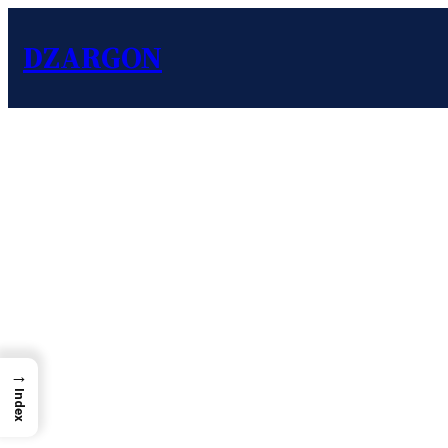
DZARGON
→
Index