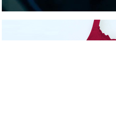
Hidung
Mengintip Kepribadian
Wanita Dari Warna Bra