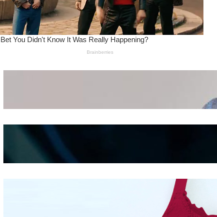
Wanita Pamer Pakaian
Dalam – Flexing,
Seducing atau Culture
Shifting
Kepribadian
Berdasarkan Bentuk
Hidung
Mengintip Kepribadian
Wanita Dari Warna Bra