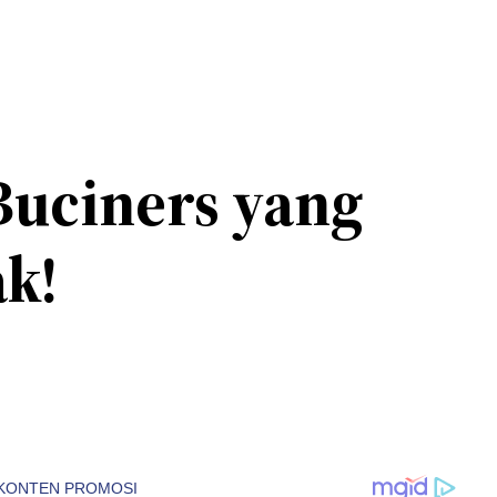
Buciners yang
k!