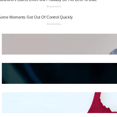
Wanita Pamer Pakaian
Dalam – Flexing,
Seducing atau Culture
Shifting
Kepribadian
Berdasarkan Bentuk
Hidung
Mengintip Kepribadian
Wanita Dari Warna Bra