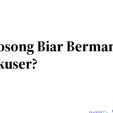
osong Biar Berma
kuser?