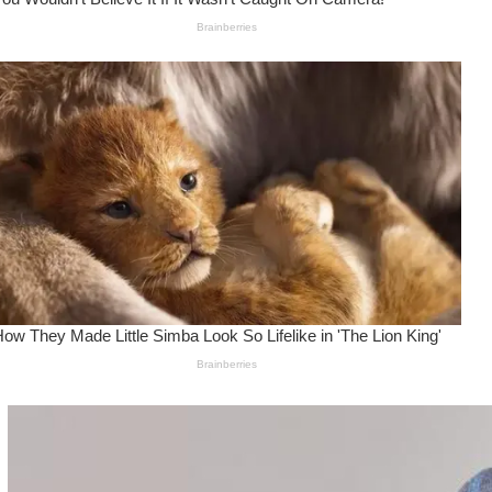
Wanita Pamer Pakaian
Dalam – Flexing,
Seducing atau Culture
Shifting