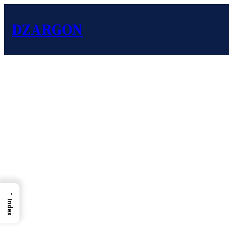
DZARGON
→
Index