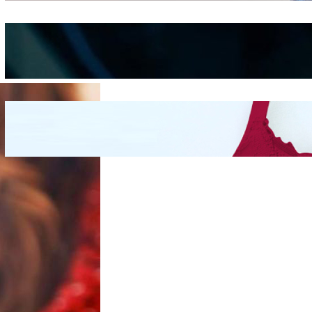
Kepribadian
Berdasarkan Bentuk
Hidung
Mengintip Kepribadian
Wanita Dari Warna Bra