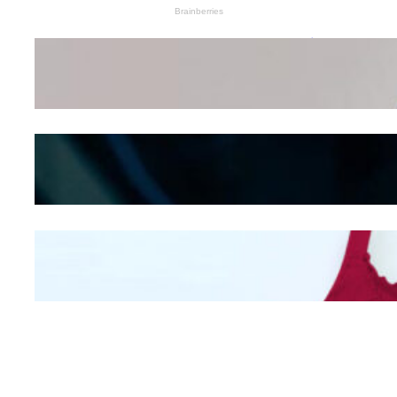
Wanita Pamer Pakaian
Dalam – Flexing,
Seducing atau Culture
Shifting
Kepribadian
Berdasarkan Bentuk
Hidung
Mengintip Kepribadian
Wanita Dari Warna Bra