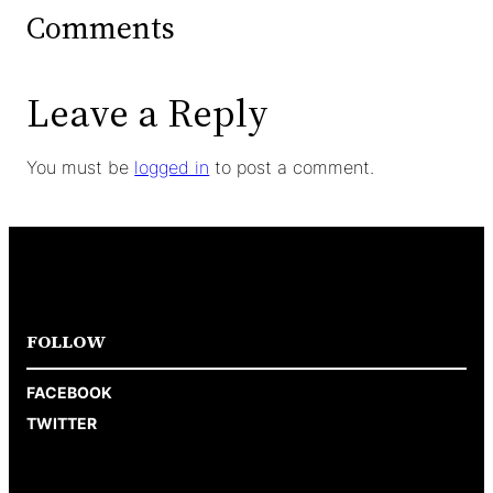
Comments
Leave a Reply
You must be
logged in
to post a comment.
FOLLOW
FACEBOOK
TWITTER