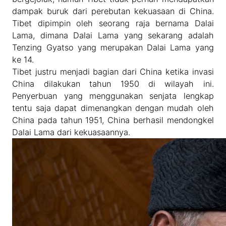
dampak buruk dari perebutan kekuasaan di China.
Tibet dipimpin oleh seorang raja bernama Dalai
Lama, dimana Dalai Lama yang sekarang adalah
Tenzing Gyatso yang merupakan Dalai Lama yang
ke 14.
Tibet justru menjadi bagian dari China ketika invasi
China dilakukan tahun 1950 di wilayah ini.
Penyerbuan yang menggunakan senjata lengkap
tentu saja dapat dimenangkan dengan mudah oleh
China pada tahun 1951, China berhasil mendongkel
Dalai Lama dari kekuasaannya.