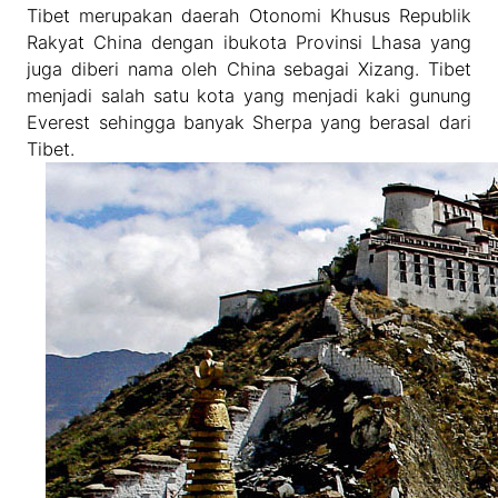
Tibet merupakan daerah Otonomi Khusus Republik
Rakyat China dengan ibukota Provinsi Lhasa yang
juga diberi nama oleh China sebagai Xizang. Tibet
menjadi salah satu kota yang menjadi kaki gunung
Everest sehingga banyak Sherpa yang berasal dari
Tibet.