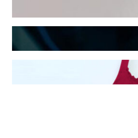
Seducing atau Culture
Shifting
Kepribadian
Berdasarkan Bentuk
Hidung
Mengintip Kepribadian
Wanita Dari Warna Bra