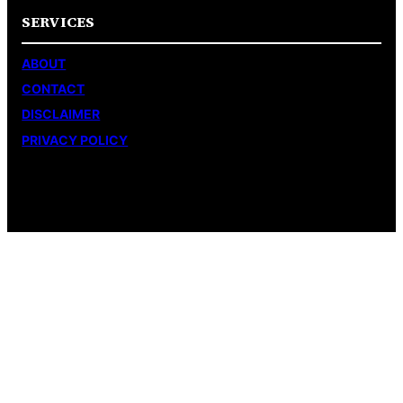
SERVICES
ABOUT
CONTACT
DISCLAIMER
PRIVACY POLICY