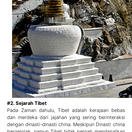
#2. Sejarah Tibet
Pada Zaman dahulu, Tibet adalah kerajaan bebas
dan merdeka dari jajahan yang sering berinteraksi
dengan dinasti-dinasti china. Meskipun Dinasti china
bergejolak, namun Tibet tidak pernah mendapatkan