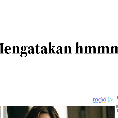
engatakan hmmm k