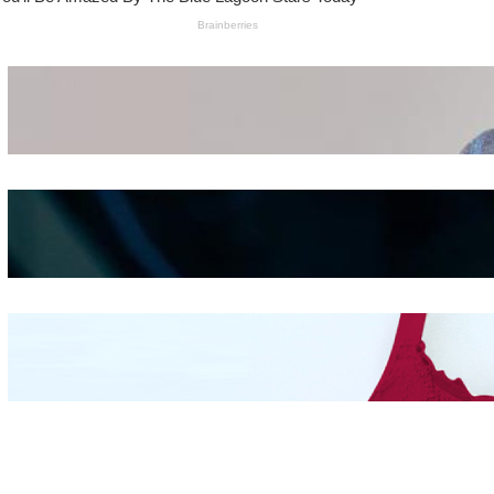
Wanita Pamer Pakaian
Dalam – Flexing,
Seducing atau Culture
Shifting
Kepribadian
Berdasarkan Bentuk
Hidung
Mengintip Kepribadian
Wanita Dari Warna Bra