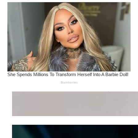
Wanita Pamer Pakaian
Dalam – Flexing,
Seducing atau Culture
Shifting
Kepribadian
Berdasarkan Bentuk
Hidung