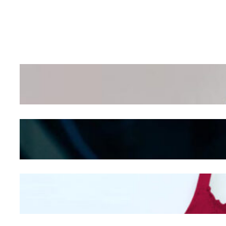
Wanita Pamer Pakaian
Dalam – Flexing,
Seducing atau Culture
Shifting
Kepribadian
Berdasarkan Bentuk
Hidung
Mengintip Kepribadian
Wanita Dari Warna Bra