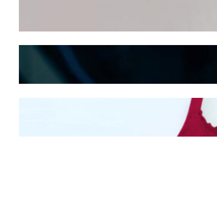
Dalam – Flexing,
Seducing atau Culture
Shifting
Kepribadian
Berdasarkan Bentuk
Hidung
Mengintip Kepribadian
Wanita Dari Warna Bra