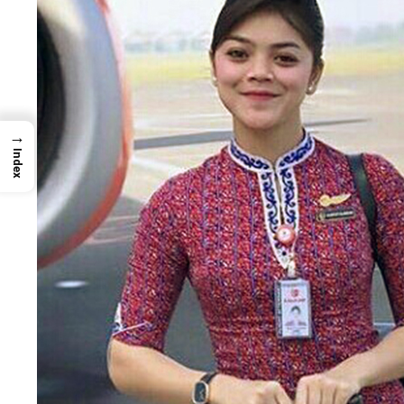
→
Index