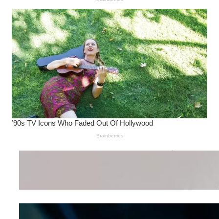
Wanita Pamer Pakaian
Dalam – Flexing,
Seducing atau Culture
Shifting
Kepribadian
Berdasarkan Bentuk