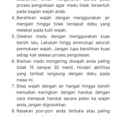
proses pengolesan agar madu tidak tersentuh
pada bagian wajah anda.
Bersihkan wajah dengan menggunakan air
mengalir hingga tidak terdapat debu yang
melekat pada kulit wajah.
Oleskan madu dengan menggunakan kuas
bersih lalu. Lakukan hingg amenutupi seluruh
permukaan wajah. Jangan lupa bersihkan kuas
setiap kali selesai proses pengolesan.
Biarkan madu mongering diwajah anda paling
tidak 15 sampai 30 menit. Hindari aktifitas
yang terlibat langsung dengan debu pada
masa ini.
Bilas wajah dengan air hangat hingga bersih
kemudian keringkan dengan handuk dengan
cara menepuk handuk secara pelan ke wajah
anda, jangan digosokkan.
Rasakan pori-pori anda terbuka atau paling