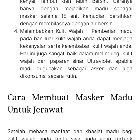
kenyal, lembut dan lebih bersih. Caranya
hanya dengan mejadikan madu sebagai
masker selama 15 enit kemudian bersihkan
dengan membilasnya dengan air bersih.
Melembabkan Kulit Wajah – Pemberian madu
pada ban luar kulit wajah anda dapat menjaga
kekenyalan serta kelembaban kulit wajah anda.
Hal ini juga sangat baik dalam melindungi kulit
wajah dari paparan sinar Ultraviolet apabila
madi dugunakan sebagai asker dan juga
dikonsumsi secara rutin.
Cara Membuat Masker Madu
Untuk Jerawat
Setelah mebaca manfaat dan khasiat madu bagi
kulit wajah anda tentu saja anda akan tertarik