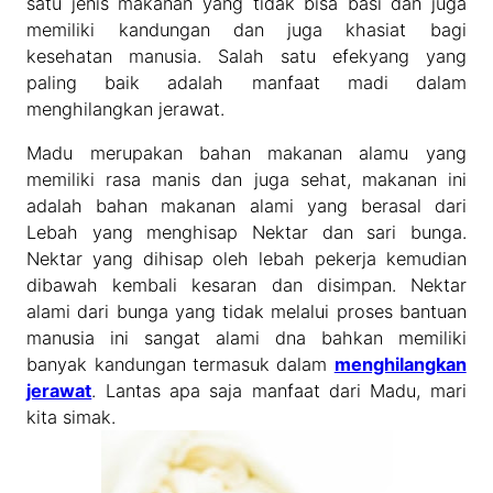
satu jenis makanan yang tidak bisa basi dan juga
memiliki kandungan dan juga khasiat bagi
kesehatan manusia. Salah satu efekyang yang
paling baik adalah manfaat madi dalam
menghilangkan jerawat.
Madu merupakan bahan makanan alamu yang
memiliki rasa manis dan juga sehat, makanan ini
adalah bahan makanan alami yang berasal dari
Lebah yang menghisap Nektar dan sari bunga.
Nektar yang dihisap oleh lebah pekerja kemudian
dibawah kembali kesaran dan disimpan. Nektar
alami dari bunga yang tidak melalui proses bantuan
manusia ini sangat alami dna bahkan memiliki
banyak kandungan termasuk dalam
menghilangkan
jerawat
. Lantas apa saja manfaat dari Madu, mari
kita simak.