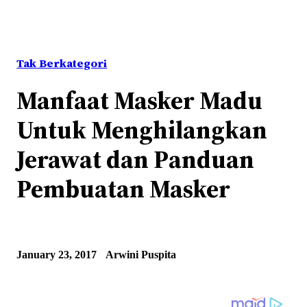
Tak Berkategori
Manfaat Masker Madu
Untuk Menghilangkan
Jerawat dan Panduan
Pembuatan Masker
January 23, 2017
Arwini Puspita