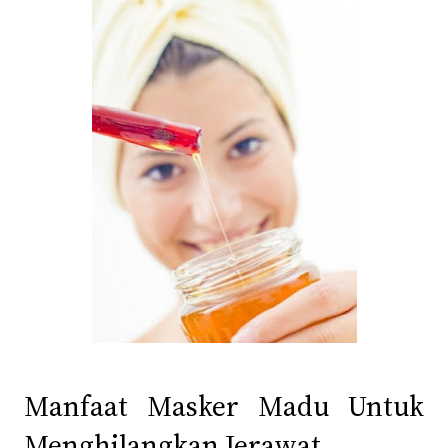
Manfaat Masker Madu Untuk
Menghilangkan Jerawat