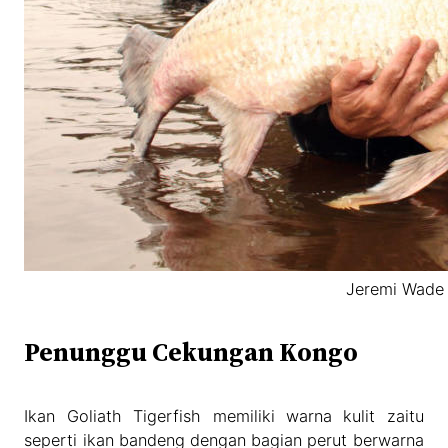
Jeremi Wade 
Penunggu Cekungan Kongo
Ikan Goliath Tigerfish memiliki warna kulit zaitu
seperti ikan bandeng dengan bagian perut berwarna