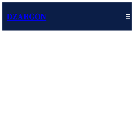
DZARGON