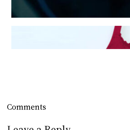
Berdasarkan Bentuk
Hidung
Mengintip Kepribadian
Wanita Dari Warna Bra
Comments
Leave a Reply