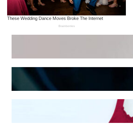
Wanita Pamer Pakaian
Dalam – Flexing,
Seducing atau Culture
Shifting
Kepribadian
Berdasarkan Bentuk
Hidung
Mengintip Kepribadian
Wanita Dari Warna Bra