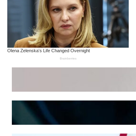
Wanita Pamer Pakaian
Dalam – Flexing,
Seducing atau Culture
Shifting
Kepribadian
Berdasarkan Bentuk
Hidung
Mengintip Kepribadian