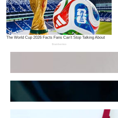
Wanita Pamer Pakaian
Dalam – Flexing,
Seducing atau Culture
Shifting
Kepribadian
Berdasarkan Bentuk
Hidung
Mengintip Kepribadian
Wanita Dari Warna Bra