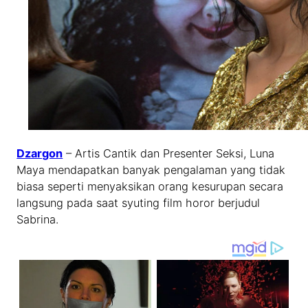
Dzargon
– Artis Cantik dan Presenter Seksi, Luna
Maya mendapatkan banyak pengalaman yang tidak
biasa seperti menyaksikan orang kesurupan secara
langsung pada saat syuting film horor berjudul
Sabrina.